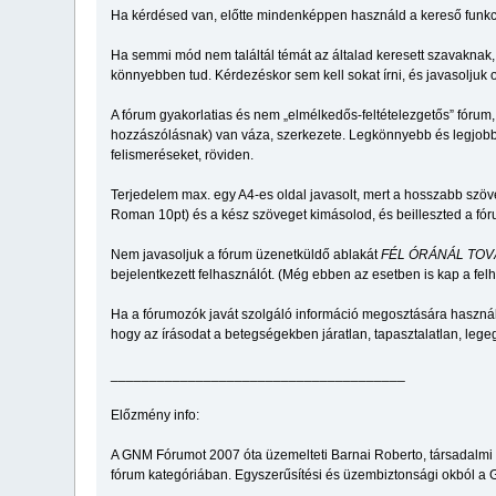
Ha kérdésed van, előtte mindenképpen használd a kereső funkciót.
Ha semmi mód nem találtál témát az általad keresett szavaknak
könnyebben tud. Kérdezéskor sem kell sokat írni, és javasolju
A fórum gyakorlatias és nem „elmélkedős-feltételezgetős” fórum,
hozzászólásnak) van váza, szerkezete. Legkönnyebb és legjobb 
felismeréseket, röviden.
Terjedelem max. egy A4-es oldal javasolt, mert a hosszabb szö
Roman 10pt) és a kész szöveget kimásolod, és beilleszted a fó
Nem javasoljuk a fórum üzenetküldő ablakát
FÉL ÓRÁNÁL TOV
bejelentkezett felhasználót. (Még ebben az esetben is kap a felha
Ha a fórumozók javát szolgáló információ megosztására használo
hogy az írásodat a betegségekben járatlan, tapasztalatlan, le
______________________________________
Előzmény info:
A GNM Fórumot 2007 óta üzemelteti Barnai Roberto, társadalmi c
fórum kategóriában. Egyszerűsítési és üzembiztonsági okból a G