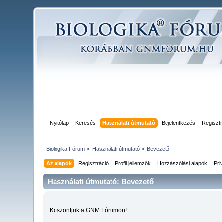
Nyitólap
Keresés
Használati útmutató
Bejelentkezés
Regisztr
Biologika Fórum
»
Használati útmutató
»
Bevezető
Az alapok
Regisztráció
Profil jellemzők
Hozzászólási alapok
Pri
Használati útmutató: Bevezető
Köszöntjük a GNM Fórumon!