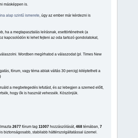
sni másképpen is.
ina alap szintű ismerete
, úgy az ember már kérdezni is
bb, ha a megtapasztalás leírásnak, esettörténetnek (a
kapcsolódón ki lehet fejteni az oda tartozó gondolatokat,
 válaszolni. Wordben megírhatod a válaszodat (pl. Times New
atás, fórum, vagy téma ablak váltás 30 percig) kiléptetheti a
)
ruáld a megbetegedés lefutást, és az lebegjen a szemed előtt,
tsék, hogy ők is hasznát vehessék. Köszönjük.
talmazta
2677
fórum tag
11007
hozzászólását,
468
témában,
7
s biztonságosabb, stabilabb háttérszolgáltatással üzemel.