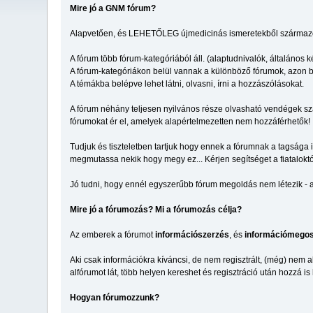
Mire jó a GNM fórum?
Alapvetően, és LEHETŐLEG újmedicinás ismeretekből származó, 
A fórum több fórum-kategóriából áll. (alaptudnivalók, általános k
A fórum-kategóriákon belül vannak a különböző fórumok, azon b
A témákba belépve lehet látni, olvasni, írni a hozzászólásokat.
A fórum néhány teljesen nyilvános része olvasható vendégek szám
fórumokat ér el, amelyek alapértelmezetten nem hozzáférhetők!
Tudjuk és tiszteletben tartjuk hogy ennek a fórumnak a tagsága 
megmutassa nekik hogy megy ez... Kérjen segítséget a fiataloktól
Jó tudni, hogy ennél egyszerűbb fórum megoldás nem létezik - am
Mire jó a fórumozás? Mi a fórumozás célja?
Az emberek a fórumot
információszerzés
, és
információmegos
Aki csak információkra kíváncsi, de nem regisztrált, (még) nem a
alfórumot lát, több helyen kereshet és regisztráció után hozzá is
Hogyan fórumozzunk?