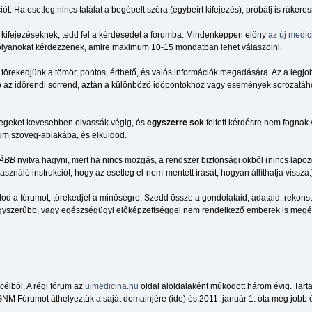
 Ha esetleg nincs találat a begépelt szóra (egybeírt kifejezés), próbálj is rákere
, kifejezéseknek, tedd fel a kérdésedet a fórumba. Mindenképpen előny
az új medic
k olyanokat kérdezzenek, amire maximum 10-15 mondatban lehet válaszolni.
 törekedjünk a tömör, pontos, érthető, és valós információk megadására. Az a legjo
az időrendi sorrend, aztán a különböző időpontokhoz vagy események sorozatához 
vegeket kevesebben olvassák végig, és
egyszerre sok
feltett kérdésre nem fognak
rum szöveg-ablakába, és elküldöd.
ÁBB
nyitva hagyni, mert ha nincs mozgás, a rendszer biztonsági okból (nincs lapozg
sználó instrukciót, hogy az esetleg el-nem-mentett írását, hogyan állíthatja vissza.
d a fórumot, törekedjél a minőségre. Szedd össze a gondolataid, adataid, rekonst
gegyszerűbb, vagy egészségügyi előképzettséggel nem rendelkező emberek is megér
élból. A régi fórum az
ujmedicina.hu
oldal aloldalaként működött három évig. Tar
NM Fórumot áthelyeztük a saját domainjére (ide) és 2011. január 1. óta még jobb é