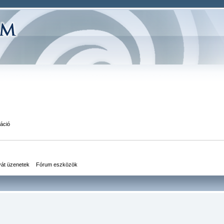
áció
vát üzenetek
Fórum eszközök