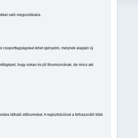
okkal való megosztására.
i csoporttagságokat lehet igényelni, melynek alapján új
ámítógépet, hogy sokan és jól fórumoznának, de nincs aki
mára látható alfórumokat. A regisztrációval a felhasználó több