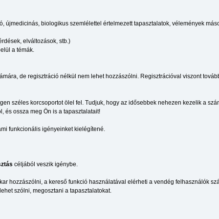
újmedicinás, biologikus szemlélettel értelmezett tapasztalatok, vélemények más
érdések, elváltozások, stb.)
elül a témák.
ára, de regisztráció nélkül nem lehet hozzászólni. Regisztrációval viszont tovább
igen széles korcsoportot ölel fel. Tudjuk, hogy az idősebbek nehezen kezelik a sz
, és ossza meg Ön is a tapasztalatait!
i funkcionális igényeinket kielégítené.
ztás
céljából veszik igénybe.
kar hozzászólni, a kereső funkció használatával elérheti a vendég felhasználók szá
 lehet szólni, megosztani a tapasztalatokat.