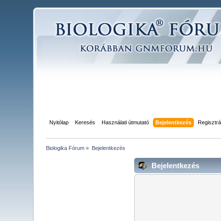
Nyitólap
Keresés
Használati útmutató
Bejelentkezés
Regisztrá
Biologika Fórum
»
Bejelentkezés
Bejelentkezés