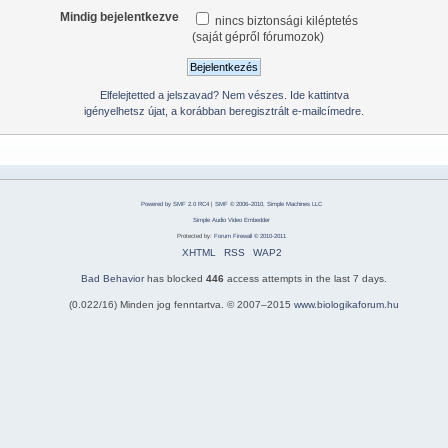
Mindig bejelentkezve
nincs biztonsági kiléptetés
(saját gépről fórumozok)
Elfelejtetted a jelszavad? Nem vészes. Ide kattintva
igényelhetsz újat, a korábban beregisztrált e-mailcímedre.
Powered by SMF 2.0 RC4
|
SMF © 2006–2010, Simple Machines LLC
Simple Audio Video Embedder
Protected by:
Forum Firewall © 2010-2011
XHTML
RSS
WAP2
Bad Behavior
has blocked
446
access attempts in the last 7 days.
(0.022/16) Minden jog fenntartva. © 2007–2015
www.biologikaforum.hu