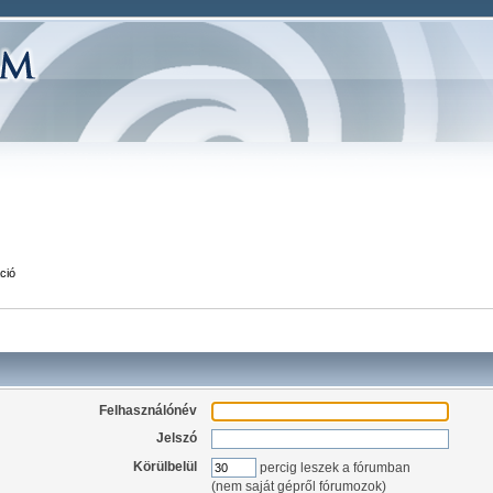
ció
Felhasználónév
Jelszó
Körülbelül
percig leszek a fórumban
(nem saját gépről fórumozok)