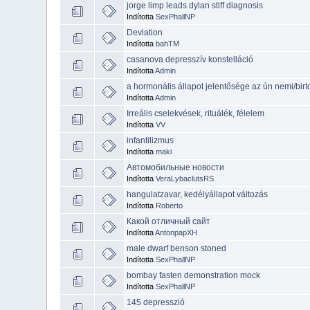
jorge limp leads dylan stiff diagnosis
Indította
SexPhallNP
Deviation
Indította
bahTM
casanova depresszív konstelláció
Indította
Admin
a hormonális állapot jelentősége az ún nemi/bir
Indította
Admin
Irreális cselekvések, rituálék, félelem
Indította
VV
infantilizmus
Indította
maki
Автомобильные новости
Indította
VeraLybaclutsRS
hangulatzavar, kedélyállapot változás
Indította
Roberto
Какой отличный сайт
Indította
AntonpapXH
male dwarf benson stoned
Indította
SexPhallNP
bombay fasten demonstration mock
Indította
SexPhallNP
145 depresszió