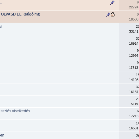
..
9
22724
zt OLVASD EL! (súgó mt)
0
18580
м
2
33141
3
16914
9
12996
9
11713
1
14108
3
16187
2
15119
essziós viselkedés
6
17213
1
16531
orn
3