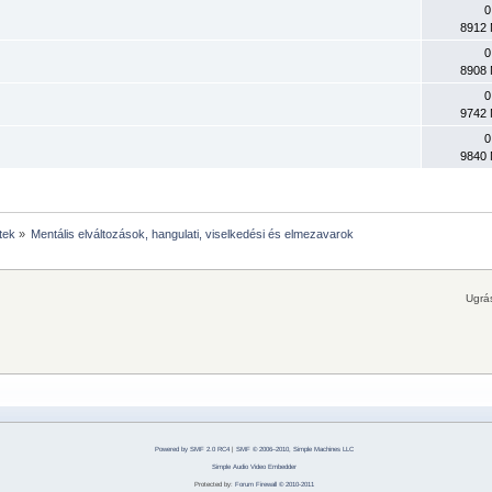
0
8912 
0
8908 
0
9742 
0
9840 
tek
»
Mentális elváltozások, hangulati, viselkedési és elmezavarok
Ugrá
Powered by SMF 2.0 RC4
|
SMF © 2006–2010, Simple Machines LLC
Simple Audio Video Embedder
Protected by:
Forum Firewall © 2010-2011