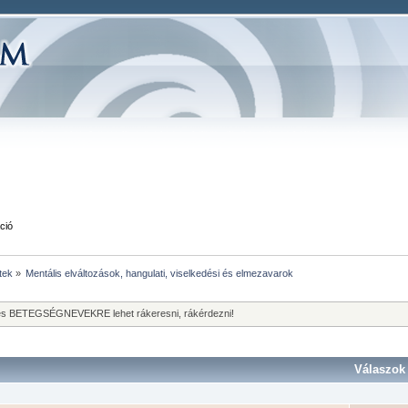
ció
tek
»
Mentális elváltozások, hangulati, viselkedési és elmezavarok
E és BETEGSÉGNEVEKRE lehet rákeresni, rákérdezni!
Válaszok