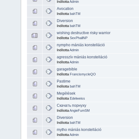
Indította
Admin
Avocation
Indította
bahTM
Diversion
Indította
bahTM
wishing destructive risky warrior
Indította
SexPhallNP
nympho mániás konstelláció
Indította
Admin
agresszív mániás konstelláció
Indította
Admin
garagebible
Indította
FrancismycleQO
Pastime
Indította
bahTM
Megélések
Indította
Edelweiss
Скачать порнуху
Indította
AngieFumSM
Diversion
Indította
bahTM
mytho mániás konstelláció
Indította
Admin