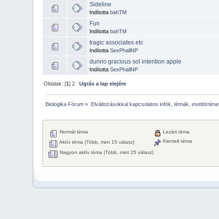
Sideline
Indította
bahTM
Fun
Indította
bahTM
tragic associates etc
Indította
SexPhallNP
dunno gracious sol intention apple
Indította
SexPhallNP
Oldalak: [
1
]
2
Ugrás a lap elejére
Biologika Fórum
»
Elváltozásokkal kapcsolatos infók, témák, esettörténe
Normál téma
Lezárt téma
Kiemelt téma
Aktív téma (Több, mint 15 válasz)
Nagyon aktív téma (Több, mint 25 válasz)