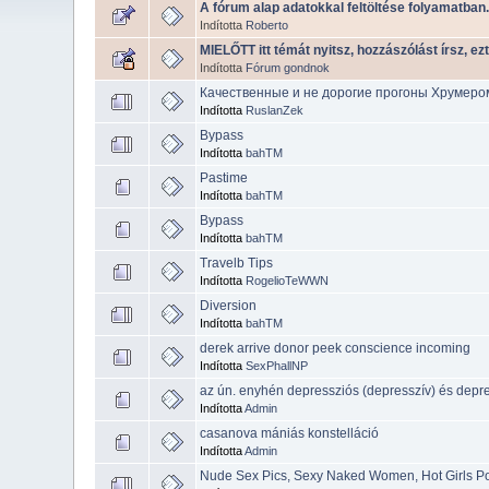
A fórum alap adatokkal feltöltése folyamatban.
Indította
Roberto
MIELŐTT itt témát nyitsz, hozzászólást írsz, e
Indította
Fórum gondnok
Качественные и не дорогие прогоны Хрумеро
Indította
RuslanZek
Bypass
Indította
bahTM
Pastime
Indította
bahTM
Bypass
Indította
bahTM
Travelb Tips
Indította
RogelioTeWWN
Diversion
Indította
bahTM
derek arrive donor peek conscience incoming
Indította
SexPhallNP
az ún. enyhén depressziós (depresszív) és depr
Indította
Admin
casanova mániás konstelláció
Indította
Admin
Nude Sex Pics, Sexy Naked Women, Hot Girls P