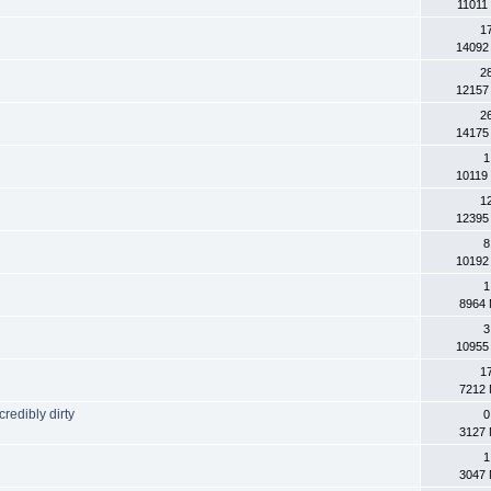
11011
1
14092
2
12157
2
14175
1
10119
1
12395
8
10192
1
8964 
3
10955
1
7212 
redibly dirty
0
3127 
1
3047 