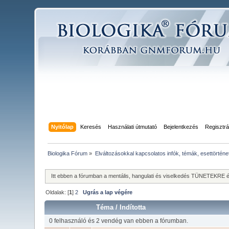
Nyitólap
Keresés
Használati útmutató
Bejelentkezés
Regisztrá
Biologika Fórum
»
Elváltozásokkal kapcsolatos infók, témák, esettörténe
Itt ebben a fórumban a mentális, hangulati és viselkedés TÜNETEKR
Oldalak: [
1
]
2
Ugrás a lap végére
Téma
/
Indította
0 felhasználó és 2 vendég van ebben a fórumban.