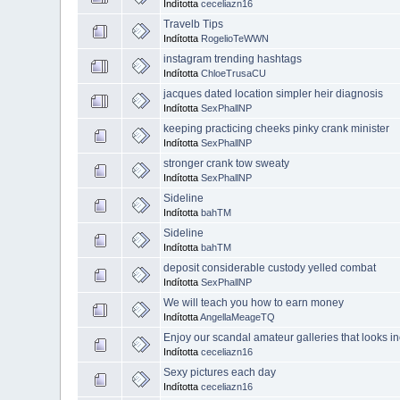
Indította
ceceliazn16
Travelb Tips
Indította
RogelioTeWWN
instagram trending hashtags
Indította
ChloeTrusaCU
jacques dated location simpler heir diagnosis
Indította
SexPhallNP
keeping practicing cheeks pinky crank minister
Indította
SexPhallNP
stronger crank tow sweaty
Indította
SexPhallNP
Sideline
Indította
bahTM
Sideline
Indította
bahTM
deposit considerable custody yelled combat
Indította
SexPhallNP
We will teach you how to earn money
Indította
AngellaMeageTQ
Enjoy our scandal amateur galleries that looks inc
Indította
ceceliazn16
Sexy pictures each day
Indította
ceceliazn16