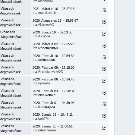
írta
AldenenAC
 Megtekintések
 Válaszok
2021. Március 16. - 23:27:18
írta
ceceliazn16
Megtekintések
 Válaszok
2020. Augusztus 17. - 15:58:57
írta
AldenenAC
Megtekintések
9 Válaszok
2020. Június 16. - 02:13:06
írta ifudiipoa
 Megtekintések
 Válaszok
2020. Március 02. - 12:55:20
írta ivabetujemiyk
 Megtekintések
 Válaszok
2020. Február 16. - 10:54:34
írta ewimuaduc
 Megtekintések
 Válaszok
2020. Február 09. - 15:18:00
írta
FrancismycleQO
Megtekintések
 Válaszok
2020. Február 06. - 10:14:40
írta iqekevo
Megtekintések
 Válaszok
2020. Február 03. - 12:50:31
írta ekuukofake
 Megtekintések
 Válaszok
2020. Február 01. - 04:39:05
írta icufupagiza
 Megtekintések
 Válaszok
2020. Január 29. - 10:43:11
írta
bahTM
Megtekintések
 Válaszok
2020. Január 25. - 11:00:51
írta odasoyeroo
 Megtekintések