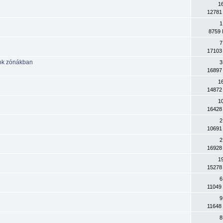
1
12781
1
8759 
7
17103
tok zónákban
3
16897
1
14872
1
16428
2
10691
2
16928
1
15278
6
11049
9
11648
8