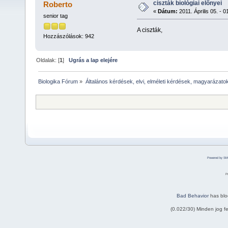
ciszták biológiai előnyei
Roberto
«
Dátum:
2011. Április 05. - 0
senior tag
A ciszták,
Hozzászólások: 942
Oldalak: [
1
]
Ugrás a lap elejére
Biologika Fórum
»
Általános kérdések, elvi, elméleti kérdések, magyarázato
Powered by SM
P
Bad Behavior
has bl
(0.022/30) Minden jog 