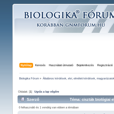
Nyitólap
Keresés
Használati útmutató
Bejelentkezés
Regisztráció
Biologika Fórum
»
Általános kérdések, elvi, elméleti kérdések, magyarázato
Oldalak: [
1
]
Ugrás a lap végére
Szerző
Téma: ciszták biológiai 
0 felhasználó és 1 vendég van ebben a témában