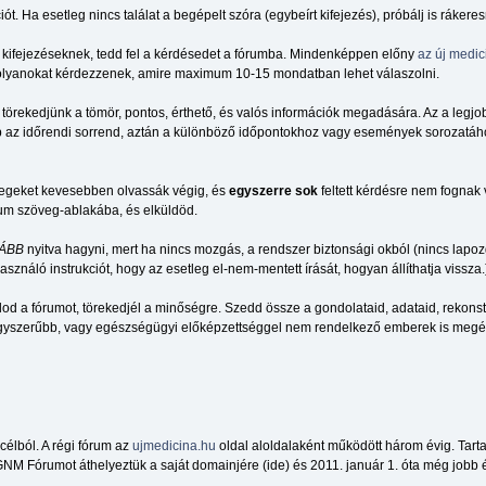
 Ha esetleg nincs találat a begépelt szóra (egybeírt kifejezés), próbálj is rákere
, kifejezéseknek, tedd fel a kérdésedet a fórumba. Mindenképpen előny
az új medic
k olyanokat kérdezzenek, amire maximum 10-15 mondatban lehet válaszolni.
 törekedjünk a tömör, pontos, érthető, és valós információk megadására. Az a legjo
az időrendi sorrend, aztán a különböző időpontokhoz vagy események sorozatához 
vegeket kevesebben olvassák végig, és
egyszerre sok
feltett kérdésre nem fognak
rum szöveg-ablakába, és elküldöd.
ÁBB
nyitva hagyni, mert ha nincs mozgás, a rendszer biztonsági okból (nincs lapozg
sználó instrukciót, hogy az esetleg el-nem-mentett írását, hogyan állíthatja vissza.
d a fórumot, törekedjél a minőségre. Szedd össze a gondolataid, adataid, rekonst
gegyszerűbb, vagy egészségügyi előképzettséggel nem rendelkező emberek is megér
élból. A régi fórum az
ujmedicina.hu
oldal aloldalaként működött három évig. Tar
NM Fórumot áthelyeztük a saját domainjére (ide) és 2011. január 1. óta még jobb é