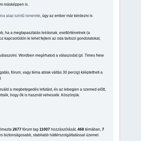
sni másképpen is.
ina alap szintű ismerete
, úgy az ember már kérdezni is
bb, ha a megtapasztalás leírásnak, esettörténetnek (a
kapcsolódón ki lehet fejteni az oda tartozó gondolatokat,
 válaszolni. Wordben megírhatod a válaszodat (pl. Times New
atás, fórum, vagy téma ablak váltás 30 percig) kiléptetheti a
)
ruáld a megbetegedés lefutást, és az lebegjen a szemed előtt,
tsék, hogy ők is hasznát vehessék. Köszönjük.
talmazta
2677
fórum tag
11007
hozzászólását,
468
témában,
7
s biztonságosabb, stabilabb háttérszolgáltatással üzemel.