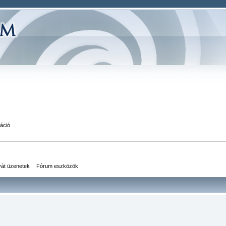
áció
vát üzenetek
Fórum eszközök