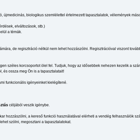
újmedicinás, biologikus szemlélettel értelmezett tapasztalatok, vélemények más
érdések, elváltozások, stb.)
elül a témák.
ára, de regisztráció nélkül nem lehet hozzászólni. Regisztrációval viszont tovább
igen széles korcsoportot ölel fel. Tudjuk, hogy az idősebbek nehezen kezelik a sz
, és ossza meg Ön is a tapasztalatait!
i funkcionális igényeinket kielégítené.
ztás
céljából veszik igénybe.
kar hozzászólni, a kereső funkció használatával elérheti a vendég felhasználók szá
 lehet szólni, megosztani a tapasztalatokat.