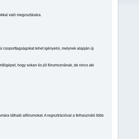
okkal való megosztására.
i csoporttagságokat lehet igényelni, melynek alapján új
ámítógépet, hogy sokan és jól fórumoznának, de nincs aki
mára látható alfórumokat. A regisztrációval a felhasználó több