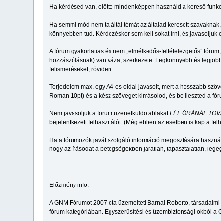
Ha kérdésed van, előtte mindenképpen használd a kereső funkciót.
Ha semmi mód nem találtál témát az általad keresett szavaknak
könnyebben tud. Kérdezéskor sem kell sokat írni, és javasolju
A fórum gyakorlatias és nem „elmélkedős-feltételezgetős” fórum,
hozzászólásnak) van váza, szerkezete. Legkönnyebb és legjobb 
felismeréseket, röviden.
Terjedelem max. egy A4-es oldal javasolt, mert a hosszabb szö
Roman 10pt) és a kész szöveget kimásolod, és beilleszted a fó
Nem javasoljuk a fórum üzenetküldő ablakát
FÉL ÓRÁNÁL TOV
bejelentkezett felhasználót. (Még ebben az esetben is kap a felha
Ha a fórumozók javát szolgáló információ megosztására használo
hogy az írásodat a betegségekben járatlan, tapasztalatlan, le
______________________________________
Előzmény info:
A GNM Fórumot 2007 óta üzemelteti Barnai Roberto, társadalmi c
fórum kategóriában. Egyszerűsítési és üzembiztonsági okból a G