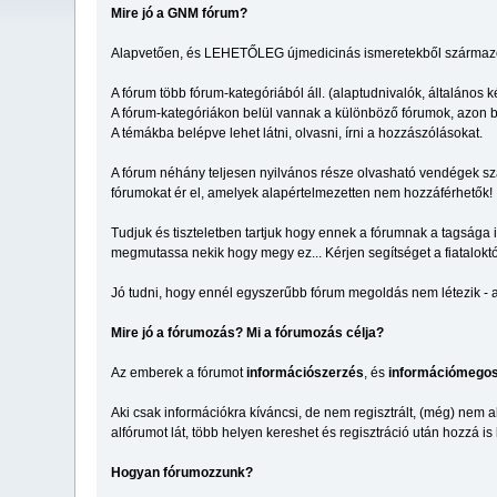
Mire jó a GNM fórum?
Alapvetően, és LEHETŐLEG újmedicinás ismeretekből származó, 
A fórum több fórum-kategóriából áll. (alaptudnivalók, általános k
A fórum-kategóriákon belül vannak a különböző fórumok, azon b
A témákba belépve lehet látni, olvasni, írni a hozzászólásokat.
A fórum néhány teljesen nyilvános része olvasható vendégek szám
fórumokat ér el, amelyek alapértelmezetten nem hozzáférhetők!
Tudjuk és tiszteletben tartjuk hogy ennek a fórumnak a tagsága 
megmutassa nekik hogy megy ez... Kérjen segítséget a fiataloktól
Jó tudni, hogy ennél egyszerűbb fórum megoldás nem létezik - am
Mire jó a fórumozás? Mi a fórumozás célja?
Az emberek a fórumot
információszerzés
, és
információmegos
Aki csak információkra kíváncsi, de nem regisztrált, (még) nem a
alfórumot lát, több helyen kereshet és regisztráció után hozzá is
Hogyan fórumozzunk?