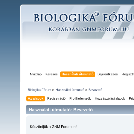
Nyitólap
Keresés
Használati útmutató
Bejelentkezés
Regisztr
Biologika Fórum
»
Használati útmutató
»
Bevezető
Az alapok
Regisztráció
Profil jellemzők
Hozzászólási alapok
Pri
Használati útmutató: Bevezető
Köszöntjük a GNM Fórumon!