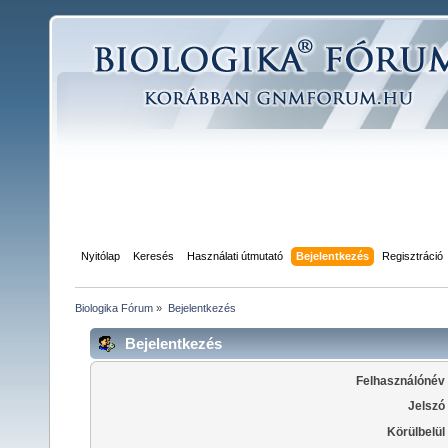
Nyitólap
Keresés
Használati útmutató
Bejelentkezés
Regisztráció
Biologika Fórum
»
Bejelentkezés
Bejelentkezés
Felhasználónév
Jelszó
Körülbelül