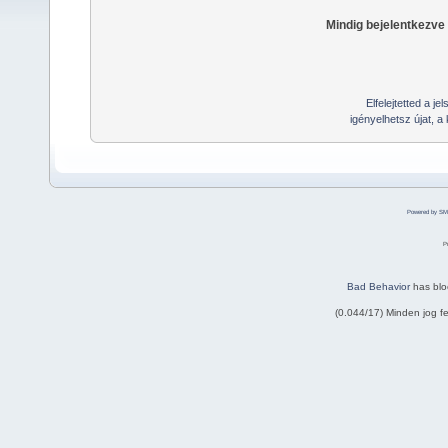
Mindig bejelentkezve
Elfelejtetted a j
igényelhetsz újat, a
Powered by SM
P
Bad Behavior
has bl
(0.044/17) Minden jog 