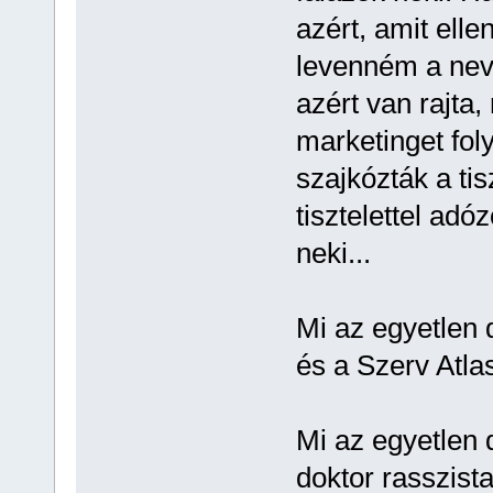
azért, amit elle
levenném a nevé
azért van rajta
marketinget fol
szajkózták a ti
tisztelettel adó
neki...
Mi az egyetlen 
és a Szerv Atl
Mi az egyetlen 
doktor rasszis