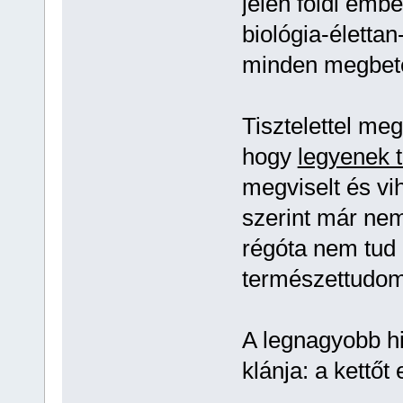
jelen földi emb
biológia-életta
minden megbet
Tisztelettel me
hogy
legyenek 
megviselt és vi
szerint már nem
régóta nem tud
természettudomá
A legnagyobb hi
klánja: a kettőt