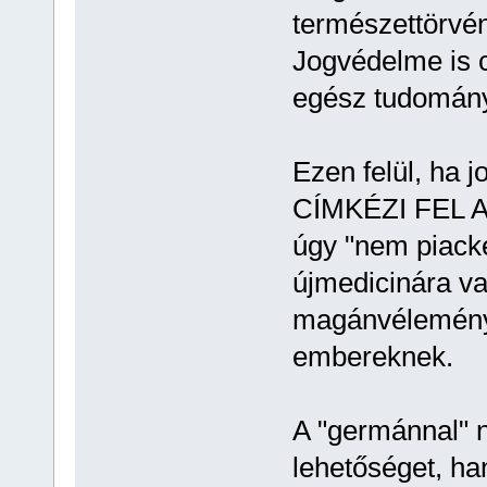
természettörvén
Jogvédelme is c
egész tudomán
Ezen felül, h
CÍMKÉZI FEL AZ
úgy "nem piack
újmedicinára va
magánvélemény
embereknek.
A "germánnal" n
lehetőséget, h