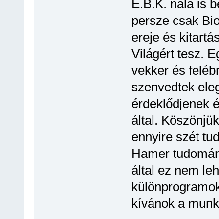
É.B.K. nála is 
persze csak Bi
ereje és kitartá
Világért tesz. 
vekker és feléb
szenvedtek eleg
érdeklődjenek é
által. Köszönjü
ennyire szét tud
Hamer tudomány
által ez nem leh
különprogramoka
kívánok a munk