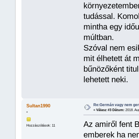
környezetemben
tudással. Kom
mintha egy időut
múltban.
Szóval nem esik
mit élhetett át 
bűnözőként titul
lehetett neki.
Re:Germán vagy nem ger
Sultan1990
«
Válasz #3 Dátum:
2018. Aug
*
Az amiről fent B
Hozzászólások: 11
emberek ha nem