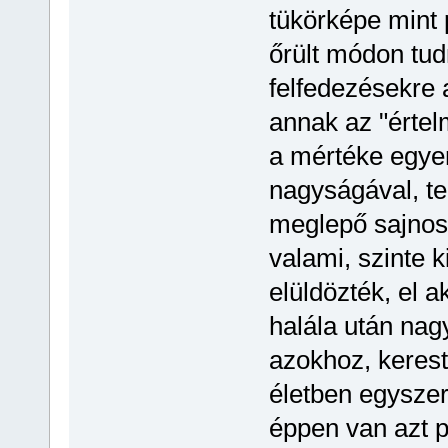
tükörképe mint
őrült módon tud
felfedezésekre 
annak az "értel
a mértéke egye
nagyságával, te
meglepő sajnos. 
valami, szinte k
elüldözték, el a
halála után nag
azokhoz, kerest
életben egyszer 
éppen van azt p