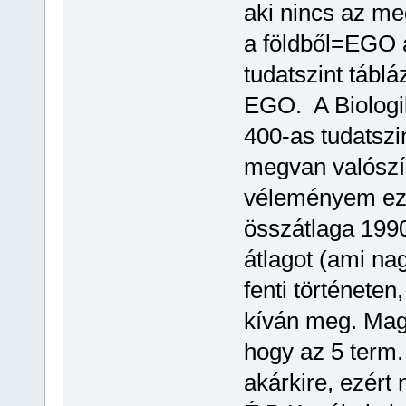
aki nincs az me
a földből=EGO 
tudatszint táblá
EGO. A Biologi
400-as tudatszi
megvan valószí
véleményem ez 
összátlaga 1990
átlagot (ami na
fenti történeten
kíván meg. Mag
hogy az 5 term.
akárkire, ezért