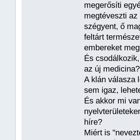
megerősíti egyé
megtéveszti az
szégyent, ő mag
feltárt termész
embereket megtév
És csodálkozik,
az új medicina?
A klán válasza l
sem igaz, lehete
És akkor mi va
nyelvterületek
híre?
Miért is "nevez