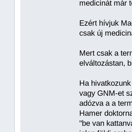
medicinát már t
Ezért hívjuk M
csak új medicin
Mert csak a te
elváltozástan, b
Ha hivatkozunk 
vagy GNM-et szok
adózva a a ter
Hamer doktornak.
"be van kattanv