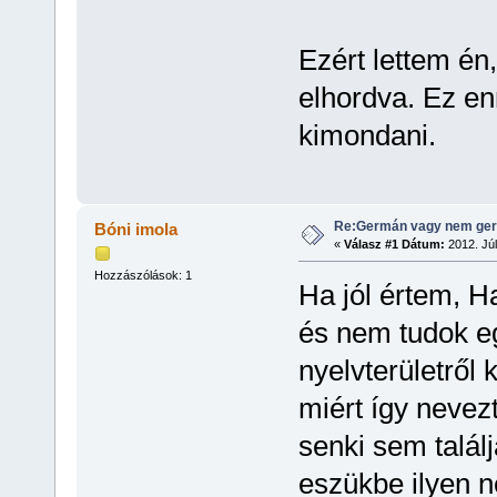
Ezért lettem én
elhordva. Ez en
kimondani.
Re:Germán vagy nem ger
Bóni imola
«
Válasz #1 Dátum:
2012. Júl
Hozzászólások: 1
Ha jól értem, H
és nem tudok e
nyelvterületről 
miért így nevez
senki sem talá
eszükbe ilyen 