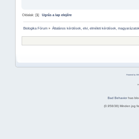
Oldalak: [
1
]
Ugrás a lap elejére
Biologika Fórum
»
Általános kérdések, elvi, elméleti kérdések, magyarázato
Powered by SM
P
Bad Behavior
has bl
(0.958/38) Minden jog 