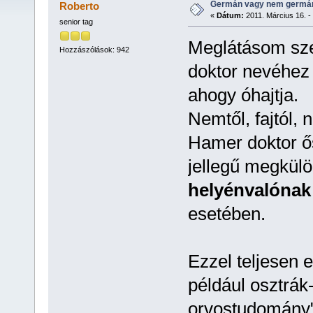
Germán vagy nem germán 
Roberto
«
Dátum:
2011. Március 16. -
senior tag
Meglátásom sze
Hozzászólások: 942
doktor nevéhez 
ahogy óhajtja.
Nemtől, fajtól, n
Hamer doktor ős
jellegű megkül
helyénvalónak
esetében.
Ezzel teljesen
például osztrák-
orvostudomány",