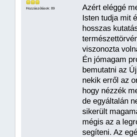
Azért eléggé me
Hozzászólások: 89
Isten tudja mit 
hosszas kutatás
természettörvé
viszonozta voln
Én jómagam pró
bemutatni az Ú
nekik erről az 
hogy nézzék me
de egyáltalán n
sikerült magama
mégis az a legr
segíteni. Az e