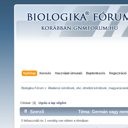
Nyitólap
Keresés
Használati útmutató
Bejelentkezés
Regisztráció
Biologika Fórum
»
Általános kérdések, elvi, elméleti kérdések, magyarázato
Oldalak: [
1
]
Ugrás a lap végére
Szerző
Téma: Germán vagy nem g
0 felhasználó és 1 vendég van ebben a témában