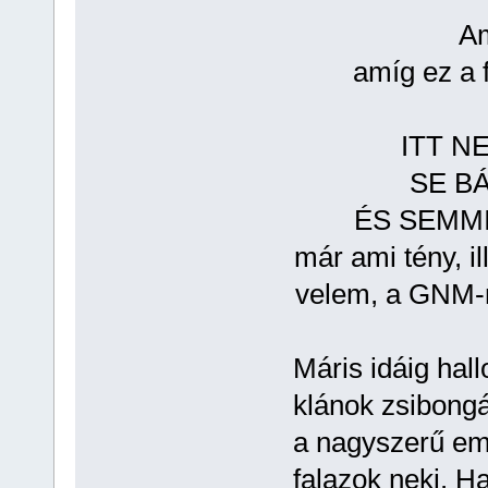
Am
amíg ez a 
ITT N
SE B
ÉS SEMM
már ami tény, il
velem, a GNM-m
Máris idáig hal
klánok zsibong
a nagyszerű em
falazok neki. H