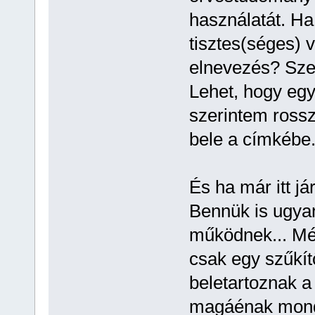
használatát. Ha
tisztes(séges) 
elnevezés? Sze
Lehet, hogy egy
szerintem rossz
bele a címkébe
És ha már itt j
Bennük is ugya
működnek... Mé
csak egy szűkít
beletartoznak a
magáénak mondh