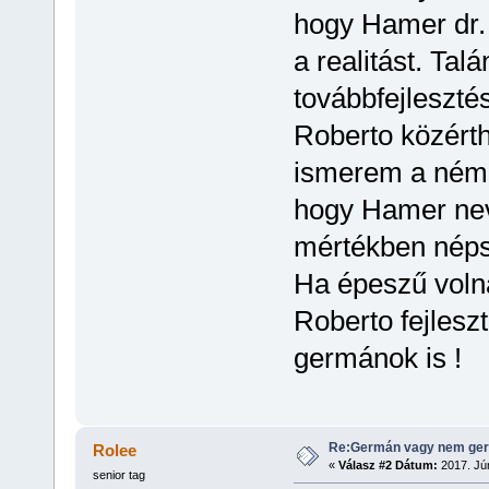
hogy Hamer dr. 
a realitást. T
továbbfejleszté
Roberto közérth
ismerem a néme
hogy Hamer nev
mértékben néps
Ha épeszű volna
Roberto fejlesz
germánok is !
Re:Germán vagy nem ger
Rolee
«
Válasz #2 Dátum:
2017. Jún
senior tag