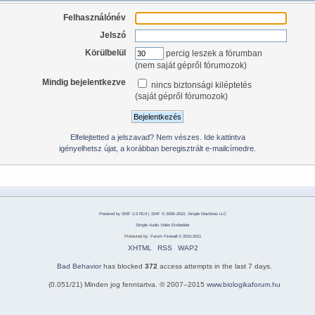
Felhasználónév
Jelszó
Körülbelül
percig leszek a fórumban
(nem saját gépről fórumozok)
Mindig bejelentkezve
nincs biztonsági kiléptetés
(saját gépről fórumozok)
Elfelejtetted a jelszavad? Nem vészes. Ide kattintva
igényelhetsz újat, a korábban beregisztrált e-mailcímedre.
Powered by SMF 2.0 RC4
|
SMF © 2006–2010, Simple Machines LLC
Simple Audio Video Embedder
Protected by:
Forum Firewall © 2010-2011
XHTML
RSS
WAP2
Bad Behavior
has blocked
372
access attempts in the last 7 days.
(0.051/21) Minden jog fenntartva. © 2007–2015
www.biologikaforum.hu