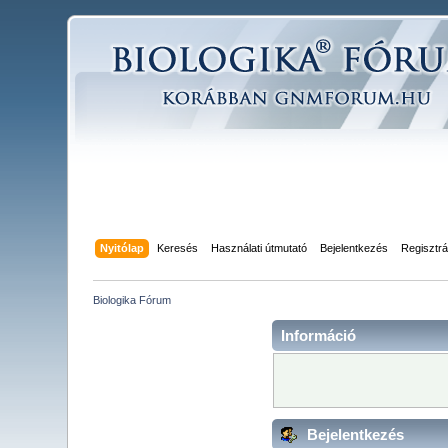
Nyitólap
Keresés
Használati útmutató
Bejelentkezés
Regisztrá
Biologika Fórum
Információ
Bejelentkezés