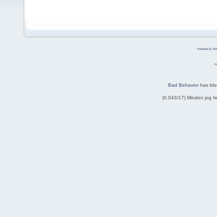
Powered by SM
P
Bad Behavior
has bl
(0.043/17) Minden jog 