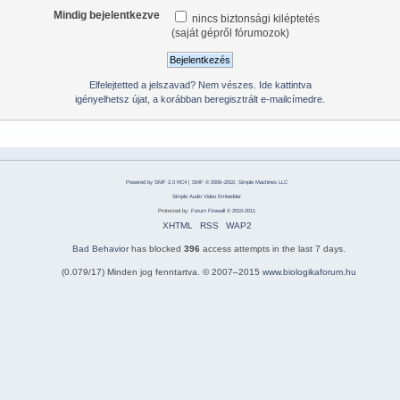
Mindig bejelentkezve
nincs biztonsági kiléptetés
(saját gépről fórumozok)
Elfelejtetted a jelszavad? Nem vészes. Ide kattintva
igényelhetsz újat, a korábban beregisztrált e-mailcímedre.
Powered by SMF 2.0 RC4
|
SMF © 2006–2010, Simple Machines LLC
Simple Audio Video Embedder
Protected by:
Forum Firewall © 2010-2011
XHTML
RSS
WAP2
Bad Behavior
has blocked
396
access attempts in the last 7 days.
(0.079/17) Minden jog fenntartva. © 2007–2015
www.biologikaforum.hu