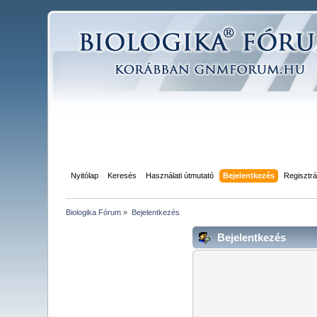
Nyitólap
Keresés
Használati útmutató
Bejelentkezés
Regisztrá
Biologika Fórum
»
Bejelentkezés
Bejelentkezés