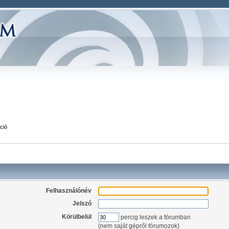
ció
Felhasználónév
Jelszó
Körülbelül
percig leszek a fórumban
(nem saját gépről fórumozok)