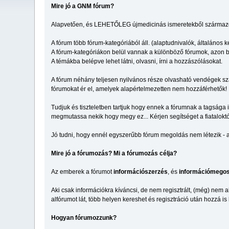
Mire jó a GNM fórum?
Alapvetően, és LEHETŐLEG újmedicinás ismeretekből származó, 
A fórum több fórum-kategóriából áll. (alaptudnivalók, általános k
A fórum-kategóriákon belül vannak a különböző fórumok, azon b
A témákba belépve lehet látni, olvasni, írni a hozzászólásokat.
A fórum néhány teljesen nyilvános része olvasható vendégek szám
fórumokat ér el, amelyek alapértelmezetten nem hozzáférhetők!
Tudjuk és tiszteletben tartjuk hogy ennek a fórumnak a tagsága 
megmutassa nekik hogy megy ez... Kérjen segítséget a fiataloktól
Jó tudni, hogy ennél egyszerűbb fórum megoldás nem létezik - am
Mire jó a fórumozás? Mi a fórumozás célja?
Az emberek a fórumot
információszerzés
, és
információmegos
Aki csak információkra kíváncsi, de nem regisztrált, (még) nem a
alfórumot lát, több helyen kereshet és regisztráció után hozzá is
Hogyan fórumozzunk?