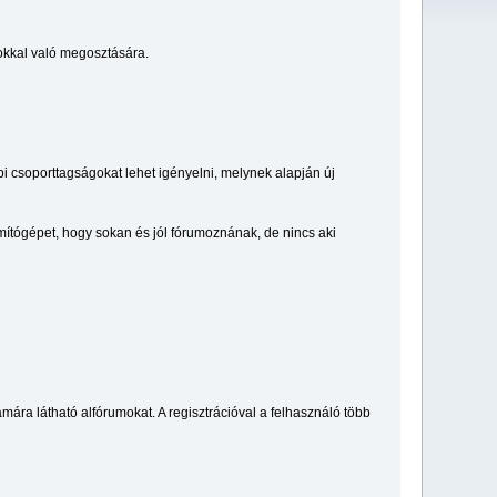
okkal való megosztására.
i csoporttagságokat lehet igényelni, melynek alapján új
ámítógépet, hogy sokan és jól fórumoznának, de nincs aki
mára látható alfórumokat. A regisztrációval a felhasználó több