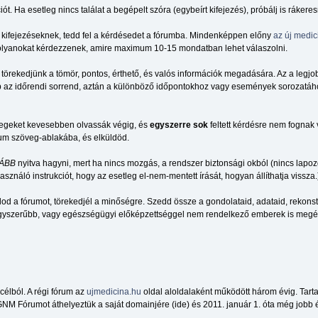
 Ha esetleg nincs találat a begépelt szóra (egybeírt kifejezés), próbálj is rákere
, kifejezéseknek, tedd fel a kérdésedet a fórumba. Mindenképpen előny
az új medic
k olyanokat kérdezzenek, amire maximum 10-15 mondatban lehet válaszolni.
 törekedjünk a tömör, pontos, érthető, és valós információk megadására. Az a legjo
az időrendi sorrend, aztán a különböző időpontokhoz vagy események sorozatához 
vegeket kevesebben olvassák végig, és
egyszerre sok
feltett kérdésre nem fognak
rum szöveg-ablakába, és elküldöd.
ÁBB
nyitva hagyni, mert ha nincs mozgás, a rendszer biztonsági okból (nincs lapozg
sználó instrukciót, hogy az esetleg el-nem-mentett írását, hogyan állíthatja vissza.
d a fórumot, törekedjél a minőségre. Szedd össze a gondolataid, adataid, rekonst
gegyszerűbb, vagy egészségügyi előképzettséggel nem rendelkező emberek is megér
élból. A régi fórum az
ujmedicina.hu
oldal aloldalaként működött három évig. Tar
NM Fórumot áthelyeztük a saját domainjére (ide) és 2011. január 1. óta még jobb é