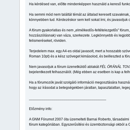
Ha kérdésed van, előtte mindenképpen használd a kereső funkciót.
Ha semmi mód nem találtál témát az általad keresett szavaknak
könnyebben tud. Kérdezéskor sem kell sokat írni, és javasolju
A fórum gyakorlatias és nem „elmélkedős-feltételezgetős” fórum,
hozzászólásnak) van váza, szerkezete. Legkönnyebb és legjobb 
felismeréseket, röviden.
Terjedelem max. egy A4-es oldal javasolt, mert a hosszabb szö
Roman 10pt) és a kész szöveget kimásolod, és beilleszted a fó
Nem javasoljuk a fórum üzenetküldő ablakát
FÉL ÓRÁNÁL TOV
bejelentkezett felhasználót. (Még ebben az esetben is kap a felha
Ha a fórumozók javát szolgáló információ megosztására használo
hogy az írásodat a betegségekben járatlan, tapasztalatlan, le
______________________________________
Előzmény info:
A GNM Fórumot 2007 óta üzemelteti Barnai Roberto, társadalmi c
fórum kategóriában. Egyszerűsítési és üzembiztonsági okból a G