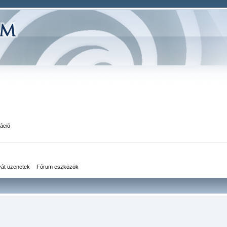
áció
vát üzenetek
Fórum eszközök