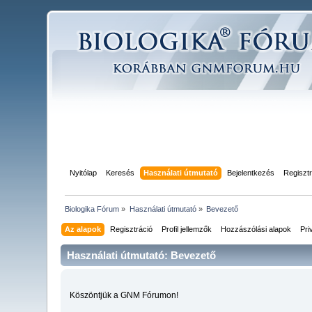
Nyitólap
Keresés
Használati útmutató
Bejelentkezés
Regisztr
Biologika Fórum
»
Használati útmutató
»
Bevezető
Az alapok
Regisztráció
Profil jellemzők
Hozzászólási alapok
Pri
Használati útmutató: Bevezető
Köszöntjük a GNM Fórumon!