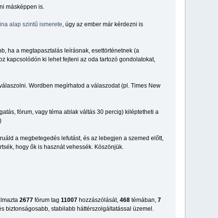
sni másképpen is.
ina alap szintű ismerete
, úgy az ember már kérdezni is
bb, ha a megtapasztalás leírásnak, esettörténetnek (a
kapcsolódón ki lehet fejteni az oda tartozó gondolatokat,
 válaszolni. Wordben megírhatod a válaszodat (pl. Times New
atás, fórum, vagy téma ablak váltás 30 percig) kiléptetheti a
)
ruáld a megbetegedés lefutást, és az lebegjen a szemed előtt,
tsék, hogy ők is hasznát vehessék. Köszönjük.
talmazta
2677
fórum tag
11007
hozzászólását,
468
témában,
7
s biztonságosabb, stabilabb háttérszolgáltatással üzemel.