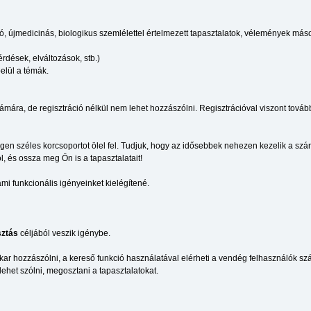
újmedicinás, biologikus szemlélettel értelmezett tapasztalatok, vélemények más
érdések, elváltozások, stb.)
elül a témák.
ára, de regisztráció nélkül nem lehet hozzászólni. Regisztrációval viszont tovább
igen széles korcsoportot ölel fel. Tudjuk, hogy az idősebbek nehezen kezelik a sz
, és ossza meg Ön is a tapasztalatait!
i funkcionális igényeinket kielégítené.
ztás
céljából veszik igénybe.
kar hozzászólni, a kereső funkció használatával elérheti a vendég felhasználók szá
 lehet szólni, megosztani a tapasztalatokat.