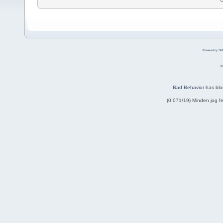
Powered by SM
P
Bad Behavior
has bl
(0.071/19) Minden jog 