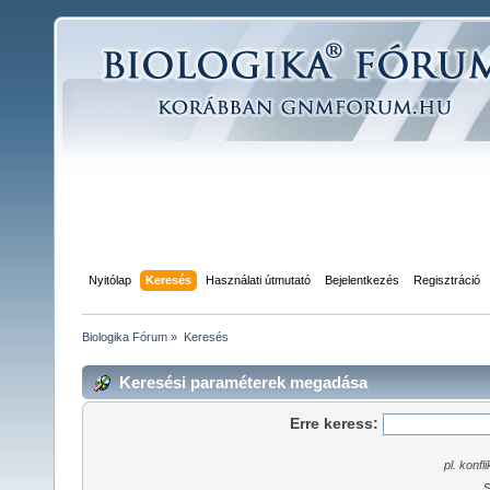
Nyitólap
Keresés
Használati útmutató
Bejelentkezés
Regisztráció
Biologika Fórum
»
Keresés
Keresési paraméterek megadása
Erre keress:
pl. konfl
S