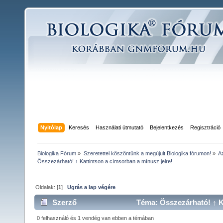
Nyitólap
Keresés
Használati útmutató
Bejelentkezés
Regisztráció
Biologika Fórum
»
Szeretettel köszöntünk a megújult Biologika fórumon!
»
A
Összezárható! ↑ Kattintson a címsorban a mínusz jelre!
Oldalak: [
1
]
Ugrás a lap végére
Szerző
Téma: Összezárható! ↑ Ka
alkalommal)
0 felhasználó és 1 vendég van ebben a témában