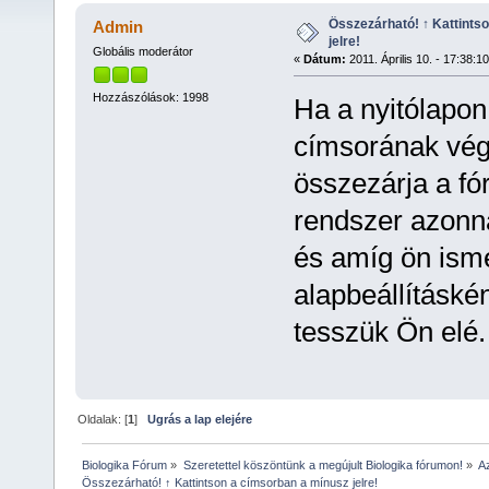
Összezárható! ↑ Kattints
Admin
jelre!
Globális moderátor
«
Dátum:
2011. Április 10. - 17:38:10
Hozzászólások: 1998
Ha a nyitólapon
címsorának végé
összezárja a fó
rendszer azonna
és amíg ön ismé
alapbeállításké
tesszük Ön elé. 
Oldalak: [
1
]
Ugrás a lap elejére
Biologika Fórum
»
Szeretettel köszöntünk a megújult Biologika fórumon!
»
A
Összezárható! ↑ Kattintson a címsorban a mínusz jelre!