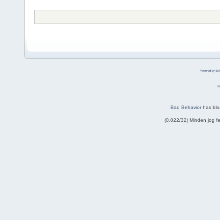
Powered by SM
P
Bad Behavior
has bl
(0.022/32) Minden jog 