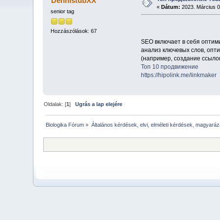
DennistubXX
«
Dátum:
2023. Március 01
senior tag
Hozzászólások: 67
SEO включает в себя оптими
анализ ключевых слов, опти
(например, создание ссылок
Топ 10 продвижение
https://hipolink.me/linkmaker
Oldalak: [
1
]
Ugrás a lap elejére
Biologika Fórum
»
Általános kérdések, elvi, elméleti kérdések, magyaráz