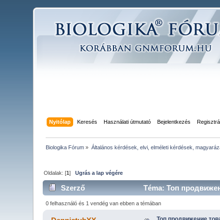
Nyitólap
Keresés
Használati útmutató
Bejelentkezés
Regisztrá
Biologika Fórum
»
Általános kérdések, elvi, elméleti kérdések, magyaráz
Oldalak: [
1
]
Ugrás a lap végére
Szerző
Téma: Топ продвижени
0 felhasználó és 1 vendég van ebben a témában
Топ продвижение тов