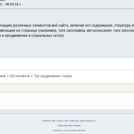
. - 00:54:15 »
зацию различных элементов веб-сайта, включая его содержание, структуру и
мизацию на странице (например, теги заголовков, метаописания, теги заголо
 и продвижение в социальных сетях).
atok
»
Elvi kérdések
»
Топ продвижение товара
Powered by SMF 2.0 RC4
|
SMF © 2006–2010, Simple Machines LLC
Simple Audio Video Embedder
Protected by:
Forum Firewall © 2010-2011