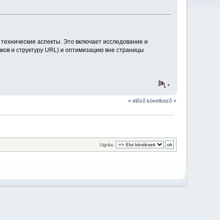
 технические аспекты. Это включает исследование и
вков и структуру URL) и оптимизацию вне страницы
*
« előző
következő »
Ugrás: