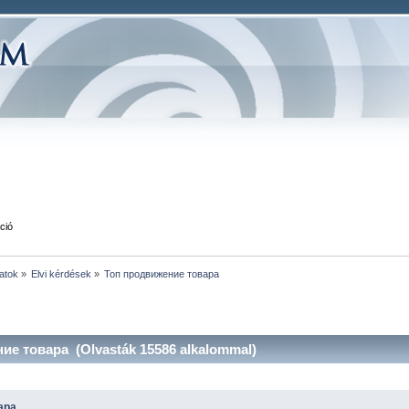
ció
atok
»
Elvi kérdések
»
Топ продвижение товара
е товара (Olvasták 15586 alkalommal)
ара