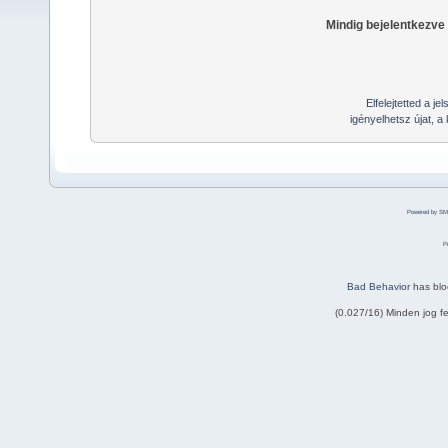
Mindig bejelentkezve
Elfelejtetted a j
igényelhetsz újat, a
Powered by SM
P
Bad Behavior
has bl
(0.027/16) Minden jog 