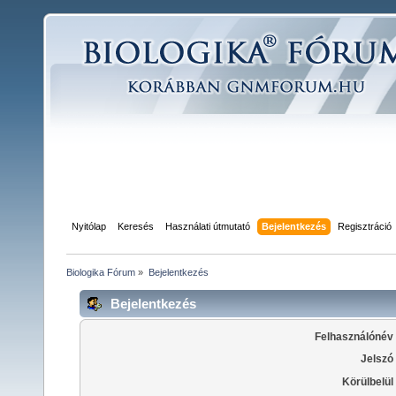
Nyitólap
Keresés
Használati útmutató
Bejelentkezés
Regisztráció
Biologika Fórum
»
Bejelentkezés
Bejelentkezés
Felhasználónév
Jelszó
Körülbelül