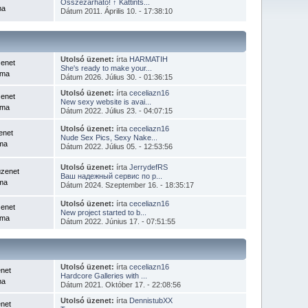
Összezárható! ↑ Kattints...
ma
Dátum 2011. Április 10. - 17:38:10
Utolsó üzenet:
írta
HARMATIH
enet
She's ready to make your...
éma
Dátum 2026. Július 30. - 01:36:15
Utolsó üzenet:
írta
ceceliazn16
enet
New sexy website is avai...
éma
Dátum 2022. Július 23. - 04:07:15
Utolsó üzenet:
írta
ceceliazn16
enet
Nude Sex Pics, Sexy Nake...
éma
Dátum 2022. Július 05. - 12:53:56
Utolsó üzenet:
írta
JerrydefRS
üzenet
Ваш надежный сервис по р...
éma
Dátum 2024. Szeptember 16. - 18:35:17
Utolsó üzenet:
írta
ceceliazn16
enet
New project started to b...
éma
Dátum 2022. Június 17. - 07:51:55
Utolsó üzenet:
írta
ceceliazn16
net
Hardcore Galleries with ...
ma
Dátum 2021. Október 17. - 22:08:56
Utolsó üzenet:
írta
DennistubXX
net