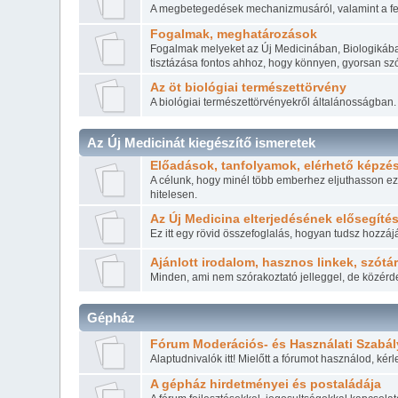
A megbetegedések mechanizmusáról, valamint a fel
Fogalmak, meghatározások
Fogalmak melyeket az Új Medicinában, Biologikába
tisztázása fontos ahhoz, hogy könnyen, gyorsan szó
Az öt biológiai természettörvény
A biológiai természettörvényekről általánosságban. 
Az Új Medicinát kiegészítő ismeretek
Előadások, tanfolyamok, elérhető képzés
A célunk, hogy minél több emberhez eljuthasson ez
hitelesen.
Az Új Medicina elterjedésének elősegíté
Ez itt egy rövid összefoglalás, hogyan tudsz hozz
Ajánlott irodalom, hasznos linkek, szótá
Minden, ami nem szórakoztató jelleggel, de közérd
Gépház
Fórum Moderációs- és Használati Szabál
Alaptudnivalók itt! Mielőtt a fórumot használod, kér
A gépház hirdetményei és postaládája