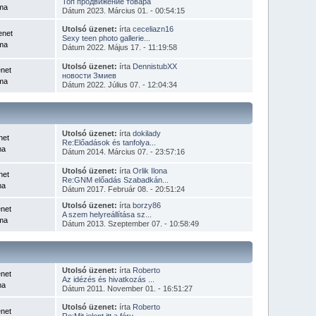
Топ продвижение товара
éma
Dátum 2023. Március 01. - 00:54:15
Utolsó üzenet:
írta
ceceliazn16
enet
Sexy teen photo gallerie...
éma
Dátum 2022. Május 17. - 11:19:58
Utolsó üzenet:
írta
DennistubXX
net
новости Змиев
ma
Dátum 2022. Július 07. - 12:04:34
Utolsó üzenet:
írta
dokilady
net
Re:Előadások és tanfolya...
ma
Dátum 2014. Március 07. - 23:57:16
Utolsó üzenet:
írta
Orlik Ilona
net
Re:GNM előadás Szabadkán...
ma
Dátum 2017. Február 08. - 20:51:24
Utolsó üzenet:
írta
borzy86
net
A szem helyreállítása sz...
éma
Dátum 2013. Szeptember 07. - 10:58:49
Utolsó üzenet:
írta
Roberto
net
Az idézés és hivatkozás ...
ma
Dátum 2011. November 01. - 16:51:27
Utolsó üzenet:
írta
Roberto
net
Re:Mit jelent itt a fóru...