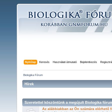
Nyitólap
Keresés
Használati útmutató
Bejelentkezés
Regisztrá
Biologika Fórum
Hírek
Szeretettel köszöntünk a megújult Biologika fóru
Az alábbiakban az Ön számára elérhető f