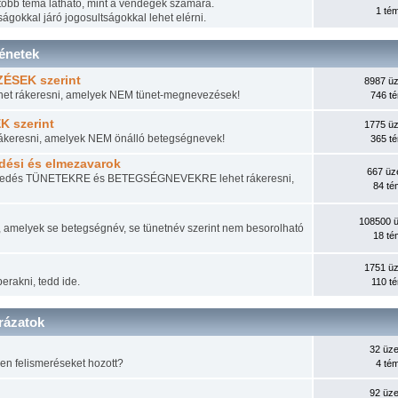
a több téma látható, mint a vendégek számára.
1 té
gokkal járó jogosultságokkal lehet elérni.
ténetek
ZÉSEK szerint
8987 üz
het rákeresni, amelyek NEM tünet-megnevezések!
746 t
K szerint
1775 üz
rákeresni, amelyek NEM önálló betegségnevek!
365 t
edési és elmezavarok
667 üz
viselkedés TÜNETEKRE és BETEGSÉGNEVEKRE lehet rákeresni,
84 t
108500 
k, amelyek se betegségnév, se tünetnév szerint nem besorolható
18 t
1751 üz
rakni, tedd ide.
110 t
arázatok
32 üze
yen felismeréseket hozott?
4 té
92 üze