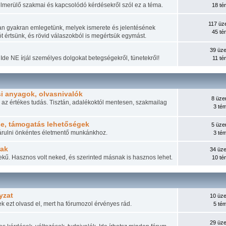
merülő szakmai és kapcsolódó kérdésekről szól ez a téma.
18 t
117 üz
n gyakran emlegetünk, melyek ismerete és jelentésének
45 t
t értsünk, és rövid válaszokból is megértsük egymást.
39 üze
Ide NE írjál személyes dolgokat betegségekről, tünetekről!
11 té
i anyagok, olvasnivalók
8 üze
 az értékes tudás. Tisztán, adalékoktól mentesen, szakmailag
3 té
se, támogatás lehetőségek
5 üze
ájárulni önkéntes életmentő munkánkhoz.
3 té
rak
34 üze
ekű. Hasznos volt neked, és szerinted másnak is hasznos lehet.
10 t
yzat
10 üze
lek ezt olvasd el, mert ha fórumozol érvényes rád.
5 té
29 üze