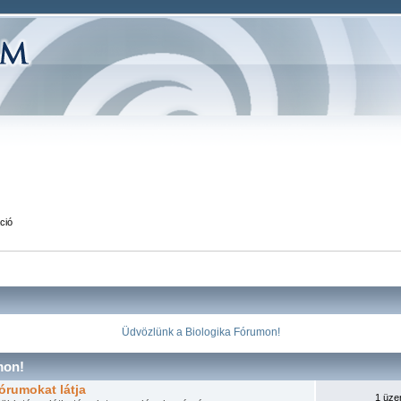
ció
Üdvözlünk a Biologika Fórumon!
mon!
órumokat látja
1 üze