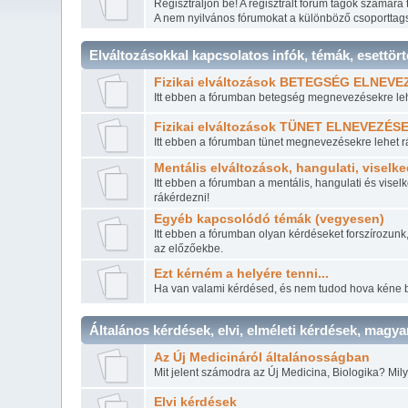
Regisztráljon be! A regisztrált fórum tagok számár
A nem nyilvános fórumokat a különböző csoporttagsá
Elváltozásokkal kapcsolatos infók, témák, esettör
Fizikai elváltozások BETEGSÉG ELNEVE
Itt ebben a fórumban betegség megnevezésekre le
Fizikai elváltozások TÜNET ELNEVEZÉSE
Itt ebben a fórumban tünet megnevezésekre lehet 
Mentális elváltozások, hangulati, viselk
Itt ebben a fórumban a mentális, hangulati és 
rákérdezni!
Egyéb kapcsolódó témák (vegyesen)
Itt ebben a fórumban olyan kérdéseket forszírozun
az előzőekbe.
Ezt kérném a helyére tenni...
Ha van valami kérdésed, és nem tudod hova kéne be
Általános kérdések, elvi, elméleti kérdések, magy
Az Új Medicináról általánosságban
Mit jelent számodra az Új Medicina, Biologika? Mil
Elvi kérdések