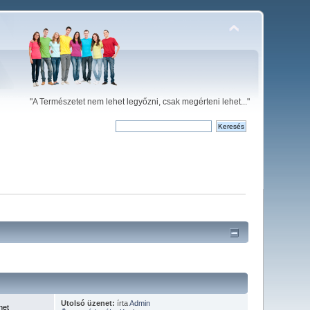
"A Természetet nem lehet legyőzni, csak megérteni lehet..."
Utolsó üzenet:
írta
Admin
net