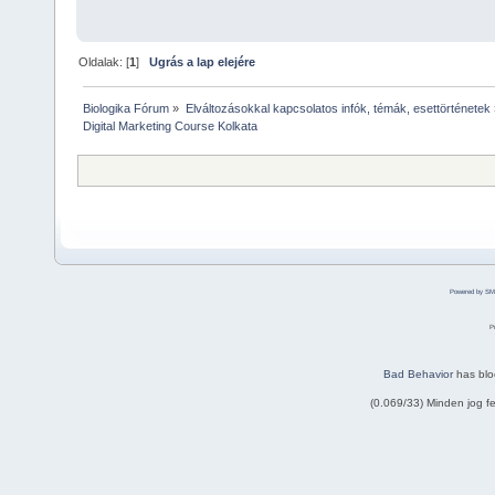
Oldalak: [
1
]
Ugrás a lap elejére
Biologika Fórum
»
Elváltozásokkal kapcsolatos infók, témák, esettörténetek
Digital Marketing Course Kolkata
Powered by SM
P
Bad Behavior
has bl
(0.069/33) Minden jog 