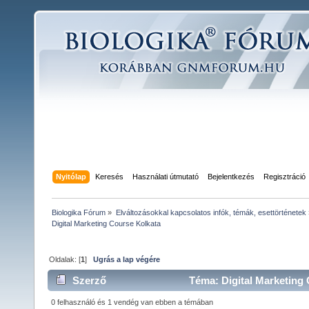
Nyitólap
Keresés
Használati útmutató
Bejelentkezés
Regisztráció
Biologika Fórum
»
Elváltozásokkal kapcsolatos infók, témák, esettörténetek
Digital Marketing Course Kolkata
Oldalak: [
1
]
Ugrás a lap végére
Szerző
Téma: Digital Marketing 
0 felhasználó és 1 vendég van ebben a témában