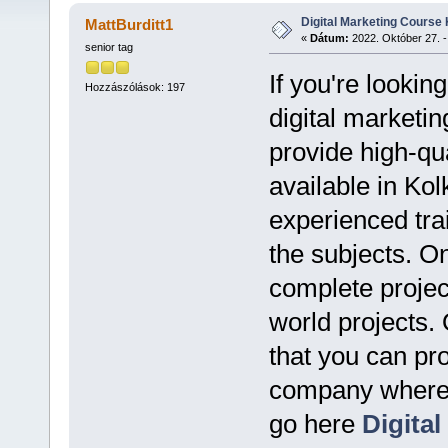
Digital Marketing Course 
MattBurditt1
«
Dátum:
2022. Október 27. -
senior tag
If you're looking
Hozzászólások: 197
digital marketi
provide high-qua
available in Ko
experienced tra
the subjects. O
complete project
world projects. 
that you can pro
company where 
go here
Digita