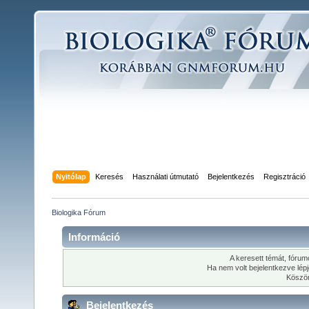
Nyitólap
Keresés
Használati útmutató
Bejelentkezés
Regisztráció
Biologika Fórum
Információ
A keresett témát, fórumo
Ha nem volt bejelentkezve lép
Köszön
Bejelentkezés