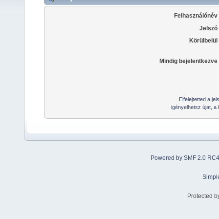
Felhasználónév
Jelszó
Körülbelül
Mindig bejelentkezve
Elfelejtetted a j
igényelhetsz újat, a
Powered by SMF 2.0 RC
Simpl
Protected b