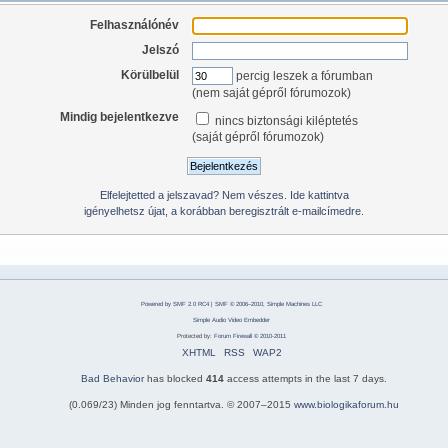
Felhasználónév
Jelszó
Körülbelül
percig leszek a fórumban
(nem saját gépről fórumozok)
Mindig bejelentkezve
nincs biztonsági kiléptetés
(saját gépről fórumozok)
Elfelejtetted a jelszavad? Nem vészes. Ide kattintva
igényelhetsz újat, a korábban beregisztrált e-mailcímedre.
Powered by SMF 2.0 RC4
|
SMF © 2006–2010, Simple Machines LLC
Simple Audio Video Embedder
Protected by:
Forum Firewall © 2010-2011
XHTML
RSS
WAP2
Bad Behavior
has blocked
414
access attempts in the last 7 days.
(0.069/23) Minden jog fenntartva. © 2007–2015
www.biologikaforum.hu