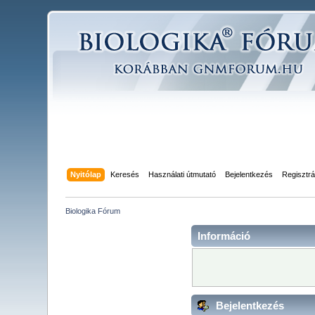
Nyitólap
Keresés
Használati útmutató
Bejelentkezés
Regisztrá
Biologika Fórum
Információ
Bejelentkezés