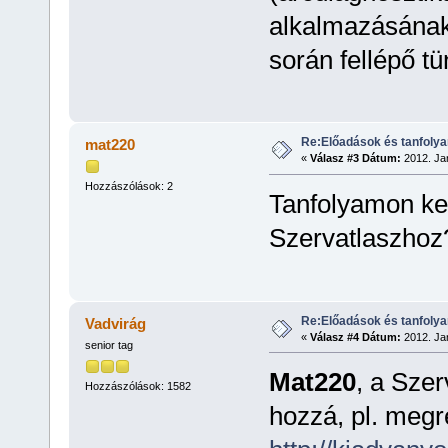
alkalmazásának
során fellépő t
Re:Előadások és tanfoly
mat220
«
Válasz #3 Dátum:
2012. Jan
Hozzászólások: 2
Tanfolyamon ke
Szervatlaszhoz
Re:Előadások és tanfoly
Vadvirág
«
Válasz #4 Dátum:
2012. Jan
senior tag
Mat220
, a Szer
Hozzászólások: 1582
hozzá, pl. megr