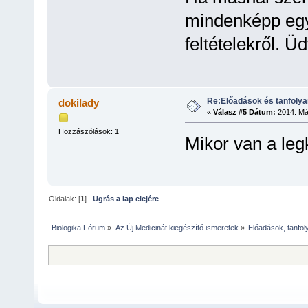
mindenképp egye
feltételekről. Üd
Re:Előadások és tanfoly
dokilady
«
Válasz #5 Dátum:
2014. Már
Hozzászólások: 1
Mikor van a leg
Oldalak: [
1
]
Ugrás a lap elejére
Biologika Fórum
»
Az Új Medicinát kiegészítő ismeretek
»
Előadások, tanfol