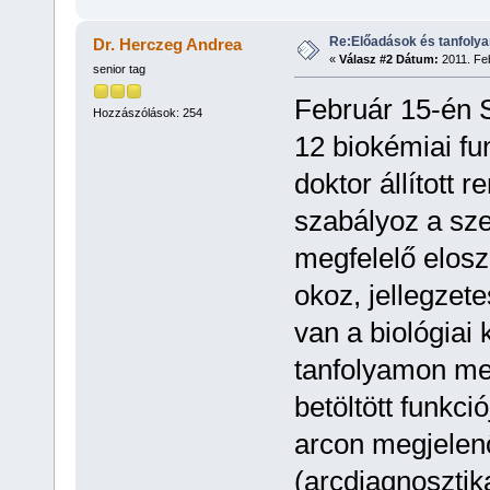
Re:Előadások és tanfoly
Dr. Herczeg Andrea
«
Válasz #2 Dátum:
2011. Feb
senior tag
Február 15-én S
Hozzászólások: 254
12 biokémiai fu
doktor állított 
szabályoz a sz
megfelelő elos
okoz, jellegzete
van a biológiai
tanfolyamon me
betöltött funkci
arcon megjelenő
(arcdiagnosztik