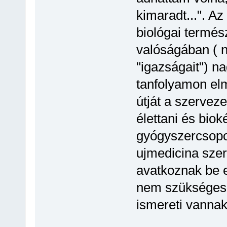
kimaradt...". A
biológai termés
valóságában ( 
"igazságait") n
tanfolyamon el
útját a szerveze
élettani és bio
gyógyszercsopor
ujmedicina szer
avatkoznak be 
nem szükséges,
ismereti vannak