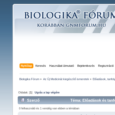
Nyitólap
Keresés
Használati útmutató
Bejelentkezés
Regisztráció
Biologika Fórum
»
Az Új Medicinát kiegészítő ismeretek
»
Előadások, tanfol
Oldalak: [
1
]
Ugrás a lap végére
Szerző
Téma: Előadások és tanf
0 felhasználó és 1 vendég van ebben a témában