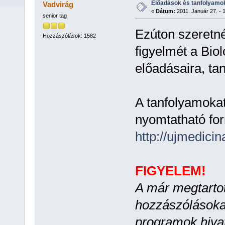
Előadások és tanfolyamok
Vadvirág
«
Dátum:
2011. Január 27. - 
senior tag
Ezúton szeretn
Hozzászólások: 1582
figyelmét a Bio
előadásaira, ta
A tanfolyamokat
nyomtatható fo
http://ujmedicin
FIGYELEM!
A már megtarto
hozzászólásokat
programok hivatk