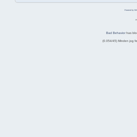
Powered by SM
P
Bad Behavior
has bl
(0.054/45) Minden jog 