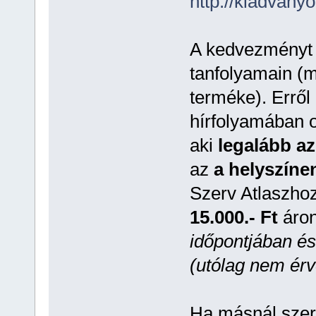
http://kiadvanyo
A kedvezményt B
tanfolyamain (m
terméke). Erről
hírfolyamában 
aki
legalább az
az
a helyszíne
Szerv Atlaszhoz
15.000.- Ft
áro
időpontjában és
(utólag nem érv
Ha másnál szere