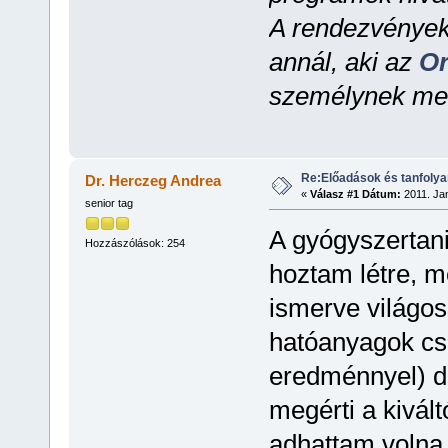
A rendezvényekr
annál, aki az
Or
személynek me
Re:Előadások és tanfoly
Dr. Herczeg Andrea
«
Válasz #1 Dátum:
2011. Jan
senior tag
A gyógyszertani
Hozzászólások: 254
hoztam létre, m
ismerve világos
hatóanyagok csa
eredménnyel) d
megérti a kivált
adhattam volna