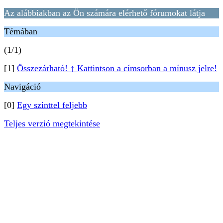
Az alábbiakban az Ön számára elérhető fórumokat látja
Témában
(1/1)
[1]
Összezárható! ↑ Kattintson a címsorban a mínusz jelre!
Navigáció
[0]
Egy szinttel feljebb
Teljes verzió megtekintése