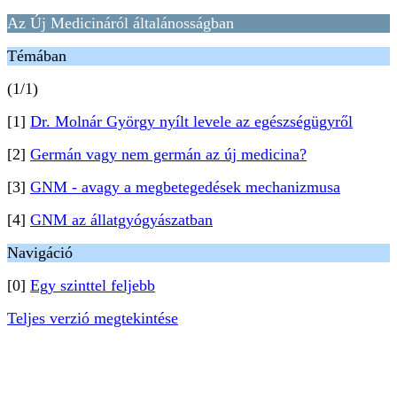
Az Új Medicináról általánosságban
Témában
(1/1)
[1]
Dr. Molnár György nyílt levele az egészségügyről
[2]
Germán vagy nem germán az új medicina?
[3]
GNM - avagy a megbetegedések mechanizmusa
[4]
GNM az állatgyógyászatban
Navigáció
[0]
Egy szinttel feljebb
Teljes verzió megtekintése