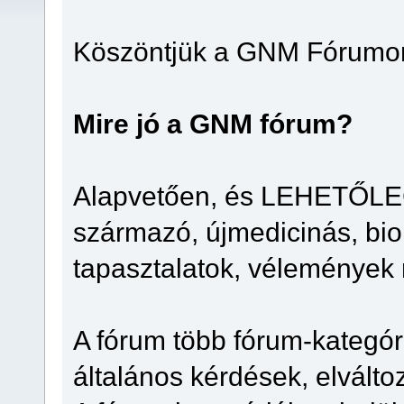
Köszöntjük a GNM Fórumo
Mire jó a GNM fórum?
Alapvetően, és LEHETŐLEG
származó, újmedicinás, biol
tapasztalatok, vélemények
A fórum több fórum-kategóri
általános kérdések, elváltoz