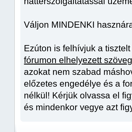
háttérszolgáltatással üzeme
Váljon MINDENKI hasznára
Ezúton is felhívjuk a tiszte
fórumon elhelyezett szöveg
azokat nem szabad máshov
előzetes engedélye és a fo
nélkül! Kérjük olvassa el 
és mindenkor vegye azt fi