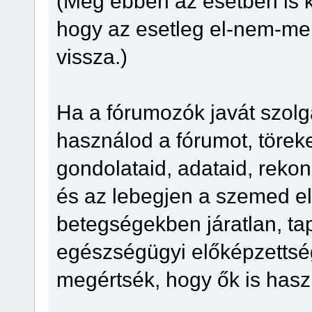
(Még ebben az esetben is ka
hogy az esetleg el-nem-ment
vissza.)
Ha a fórumozók javát szol
használod a fórumot, törek
gondolataid, adataid, reko
és az lebegjen a szemed elő
betegségekben járatlan, ta
egészségügyi előképzettsé
megértsék, hogy ők is has