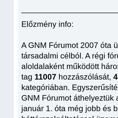
_____________________
Előzmény info:
A GNM Fórumot 2007 óta üz
társadalmi célból. A régi f
aloldalaként működött háro
tag
11007
hozzászólását,
4
kategóriában. Egyszerűsíté
GNM Fórumot áthelyeztük a 
január 1. óta még jobb és 