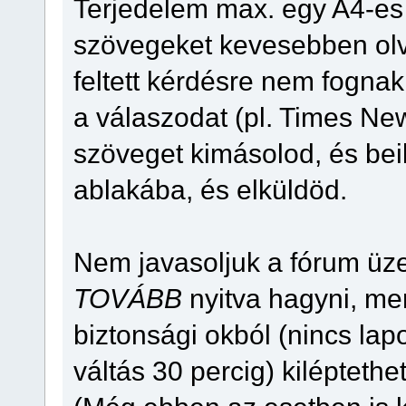
Terjedelem max. egy A4-es 
szövegeket kevesebben ol
feltett kérdésre nem fogna
a válaszodat (pl. Times N
szöveget kimásolod, és bei
ablakába, és elküldöd.
Nem javasoljuk a fórum üz
TOVÁBB
nyitva hagyni, me
biztonsági okból (nincs la
váltás 30 percig) kiléptethe