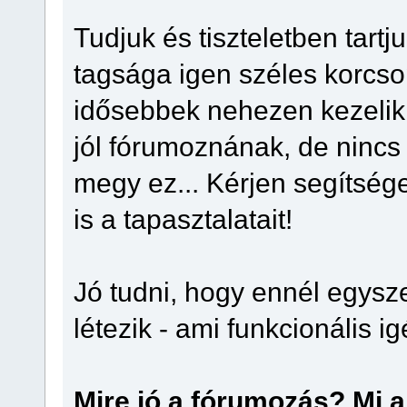
Tudjuk és tiszteletben tart
tagsága igen széles korcsop
idősebbek nehezen kezelik
jól fórumoznának, de ninc
megy ez... Kérjen segítsége
is a tapasztalatait!
Jó tudni, hogy ennél egys
létezik - ami funkcionális i
Mire jó a fórumozás? Mi 