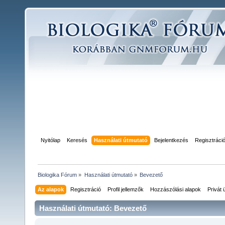
Nyitólap
Keresés
Használati útmutató
Bejelentkezés
Regisztráci
Biologika Fórum
»
Használati útmutató
»
Bevezető
Az alapok
Regisztráció
Profil jellemzők
Hozzászólási alapok
Privát
Használati útmutató: Bevezető