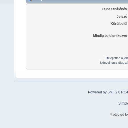
Felhasználónév
Jelszó
Körülbelül
Mindig bejelentkezve
Elfelejtetted a j
igényelhetsz újat, a
Powered by SMF 2.0 RC
Simpl
Protected b