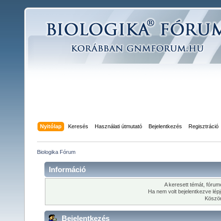
Nyitólap
Keresés
Használati útmutató
Bejelentkezés
Regisztráció
Biologika Fórum
Információ
A keresett témát, fórumo
Ha nem volt bejelentkezve lép
Köszön
Bejelentkezés